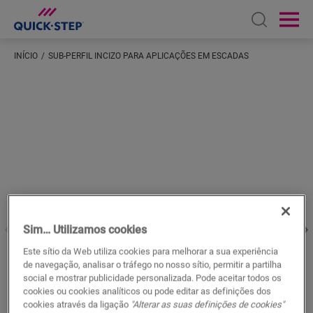
Open sear
Ope
INÍCIO
SUB-PERFIL INCIZO PARA APLICAÇÕES EM ESCADAS
Introduza a sua localização
Sim… Utilizamos cookies
Este sítio da Web utiliza cookies para melhorar a sua experiência
de navegação, analisar o tráfego no nosso sítio, permitir a partilha
social e mostrar publicidade personalizada. Pode aceitar todos os
cookies ou cookies analíticos ou pode editar as definições dos
cookies através da ligação
"Alterar as suas definições de cookies"