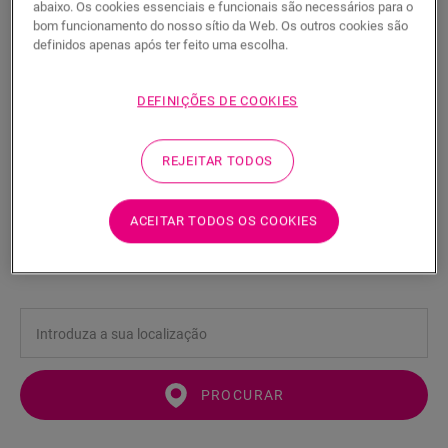
abaixo. Os cookies essenciais e funcionais são necessários para o
bom funcionamento do nosso sítio da Web. Os outros cookies são
definidos apenas após ter feito uma escolha.
DEFINIÇÕES DE COOKIES
Sub-perfil Incizo para aplicações em
escadas
REJEITAR TODOS
ACESSÓRIOS PARA LAMINADOS
SUBPERFIL DE ALUMÍNIO INCIZO PARA ESCADAS
NEINCPBASE8
ACEITAR TODOS OS COOKIES
Belo acabamento
Para o seu pavimento laminado
PROCURAR