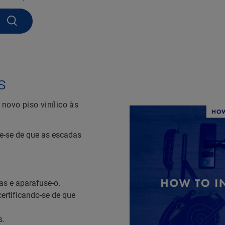
O
s
novo piso vinílico às
ue-se de que as escadas
as e aparafuse-o.
ertificando-se de que
s.