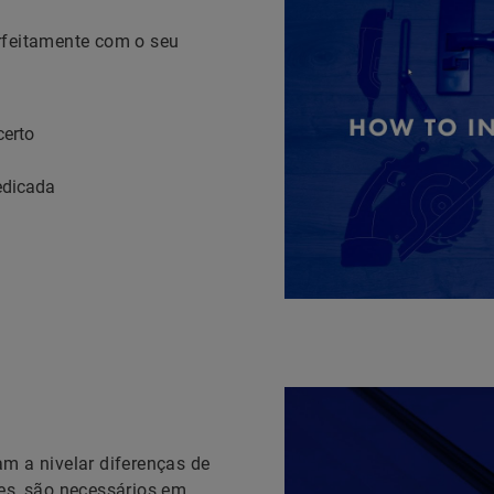
rfeitamente com o seu
certo
edicada
m a nivelar diferenças de
zes, são necessários em