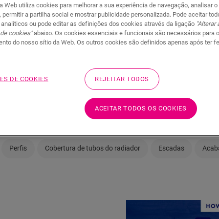
da Web utiliza cookies para melhorar a sua experiência de navegação, analisar o
, permitir a partilha social e mostrar publicidade personalizada. Pode aceitar to
 analíticos ou pode editar as definições dos cookies através da ligação
"Alterar
 toque de estilo ao seu piso de
 de cookies"
abaixo. Os cookies essenciais e funcionais são necessários para 
nto do nosso sítio da Web. Os outros cookies são definidos apenas após ter f
 novo pavimento um toque unicamente seu, temos muitas op
item dar um acabamento estiloso ao seu projeto: desde rodap
ruções sobre como adicionar vinil às suas escadas para obt
ES DE COOKIES
REJEITAR TODOS
i está tudo o que precisa de saber para que os detalhes fiq
ACEITAR TODOS OS COOKIES
Perfis
Cobertura de tubos do radiador
Escadas
Acab