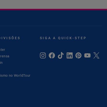
DIVISÕES
SIGA A QUICK-STEP
ter
prensa
in
lismo no WorldTour