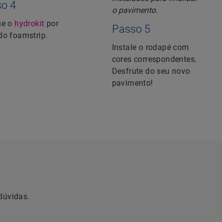
o 4
ue o
hydrokit
por
Passo 5
do foamstrip.
Instale o rodapé com
cores correspondentes.
Desfrute do seu novo
pavimento!
dúvidas.