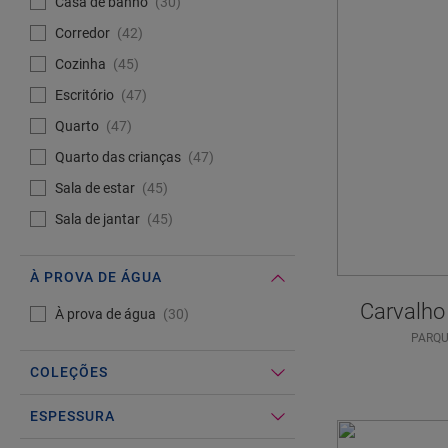
Casa de banho
30
Corredor
42
Cozinha
45
Escritório
47
Quarto
47
Quarto das crianças
47
Sala de estar
45
Sala de jantar
45
À PROVA DE ÁGUA
Carvalho
#Select#
À prova de água
À prova de água
30
PARQU
COLEÇÕES
ESPESSURA