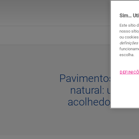
Sim… Uti
Este sítio 
nosso sítio
Resis
ou cookies
definições
funcioname
escolha.
DEFINIÇÕ
Pavimentos de m
natural: um am
acolhedor e au