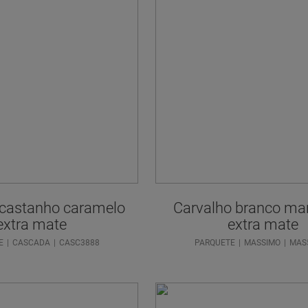
 castanho caramelo
Carvalho branco ma
extra mate
extra mate
E
CASCADA
CASC3888
PARQUETE
MASSIMO
MAS