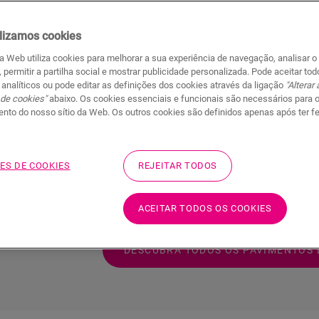
lizamos cookies
da Web utiliza cookies para melhorar a sua experiência de navegação, analisar o
, permitir a partilha social e mostrar publicidade personalizada. Pode aceitar to
tente à água
Wood for Life
Instal
 analíticos ou pode editar as definições dos cookies através da ligação
"Alterar
 de cookies"
abaixo. Os cookies essenciais e funcionais são necessários para 
nto do nosso sítio da Web. Os outros cookies são definidos apenas após ter f
Está à procura de um ambiente acolhedo
ES DE COOKIES
REJEITAR TODOS
pavimento de madeira o poderá encantar
adeira
estilos, os nossos pavimentos de madeir
biente
seus desejos.
ACEITAR TODOS OS COOKIES
têntico
DESCUBRA TODOS OS PAVIMENTOS 