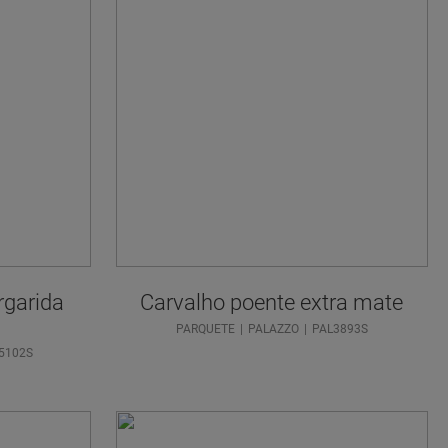
rgarida
Carvalho poente extra mate
PARQUETE
PALAZZO
PAL3893S
5102S