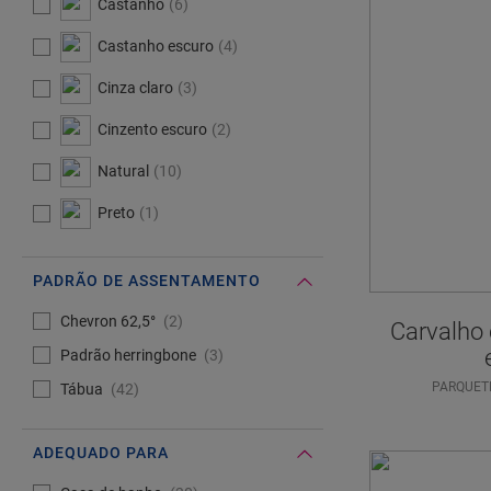
Castanho
6
Castanho escuro
4
Cinza claro
3
Cinzento escuro
2
Natural
10
Preto
1
PADRÃO DE ASSENTAMENTO
#Select#
Padrão de assentamento
Chevron 62,5°
2
Carvalho
Padrão herringbone
3
PARQUET
Tábua
42
ADEQUADO PARA
#Select#
Adequado para