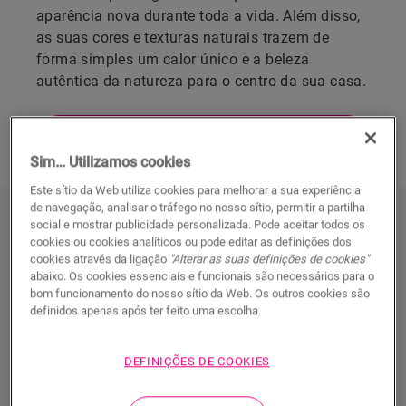
aparência nova durante toda a vida. Além disso,
as suas cores e texturas naturais trazem de
forma simples um calor único e a beleza
autêntica da natureza para o centro da sua casa.
DECUBRA TODOS OS NOSSOS
PARQUETS COZINHA
Sim… Utilizamos cookies
Este sítio da Web utiliza cookies para melhorar a sua experiência
de navegação, analisar o tráfego no nosso sítio, permitir a partilha
Descubra todos os nossos pisos de
social e mostrar publicidade personalizada. Pode aceitar todos os
cookies ou cookies analíticos ou pode editar as definições dos
parquet cozinha
cookies através da ligação
"Alterar as suas definições de cookies"
abaixo. Os cookies essenciais e funcionais são necessários para o
bom funcionamento do nosso sítio da Web. Os outros cookies são
definidos apenas após ter feito uma escolha.
DEFINIÇÕES DE COOKIES