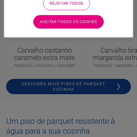
REJEITAR TODOS
ACEITAR TODOS OS COOKIES
Carvalho castanho
Carvalho br
caramelo extra mate
margarida ext
PARQUETE
CASCADA
CASC3888
PARQUETE
MASSIMO
DESCUBRA MAIS PISOS DE PARQUET
COZINHA
Um piso de parquet resistente à
água para a sua cozinha