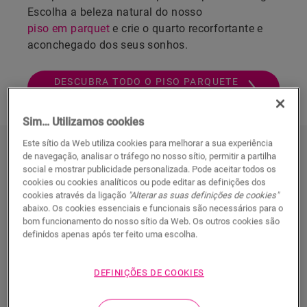
Escolha a beleza natural do nosso
piso em parquet
e crie o quarto recorfortante e
aconchegado dos seus sonhos.
DESCUBRA TODO O PISO PARQUETE
QUARTO
Sim… Utilizamos cookies
Este sítio da Web utiliza cookies para melhorar a sua experiência
Descubra todos os nossos pisos
de navegação, analisar o tráfego no nosso sítio, permitir a partilha
social e mostrar publicidade personalizada. Pode aceitar todos os
parquete quarto
cookies ou cookies analíticos ou pode editar as definições dos
cookies através da ligação
"Alterar as suas definições de cookies"
abaixo. Os cookies essenciais e funcionais são necessários para o
bom funcionamento do nosso sítio da Web. Os outros cookies são
definidos apenas após ter feito uma escolha.
DEFINIÇÕES DE COOKIES