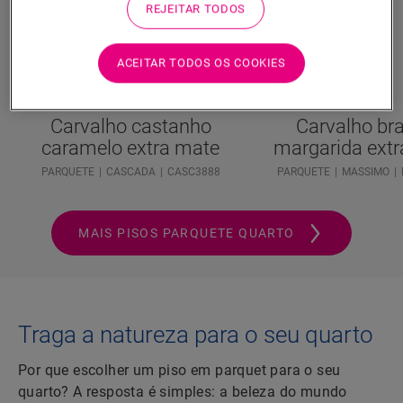
REJEITAR TODOS
ACEITAR TODOS OS COOKIES
Carvalho castanho
Carvalho br
caramelo extra mate
margarida ext
PARQUETE
CASCADA
CASC3888
PARQUETE
MASSIMO
MAIS PISOS PARQUETE QUARTO
Traga a natureza para o seu quarto
Por que escolher um piso em parquet para o seu
quarto? A resposta é simples: a beleza do mundo