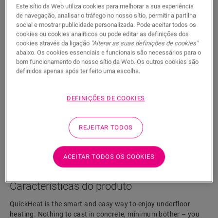
Este sítio da Web utiliza cookies para melhorar a sua experiência
de navegação, analisar o tráfego no nosso sítio, permitir a partilha
social e mostrar publicidade personalizada. Pode aceitar todos os
cookies ou cookies analíticos ou pode editar as definições dos
cookies através da ligação
"Alterar as suas definições de cookies"
abaixo. Os cookies essenciais e funcionais são necessários para o
bom funcionamento do nosso sítio da Web. Os outros cookies são
QuickHeat 100 x 500 cm
definidos apenas após ter feito uma escolha.
ACESSÓRIOS PARA LAMINADOS
QUICKHEAT FOIL
NEUDLQH100X500
DEFINIÇÕES DE COOKIES
REJEITAR TODOS
PROCURAR
ACEITAR TODOS OS COOKIES
Características do produto
QuickHeat is the smart and easy way to enjoy underfloor
heating. Nothing to cast in concrete, minimum bother – you