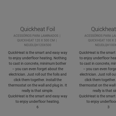
Quickheat Foil
Quickheat 
ACESSÓRIOS PARA LAMINADOS
ACESSÓRIOS PARA L
QUICKHEAT 120 X 500 CM
QUICKHEAT 100 X 
NEUDLQH120X500
NEUDLQH100
QuickHeat is the smart and easy way
QuickHeat is the smar
to enjoy underfloor heating. Nothing
to enjoy underfloor he
to cast in concrete, minimum bother
to cast in concrete, m
– you can even forget about the
– you can even forge
electrician. Just roll out the foils and
electrician. Just roll ou
click them together. Install the
click them together. 
thermostat on the wall and plug in. It
thermostat on the wall 
really is that simple.
really is that s
QuickHeat is the smart and easy way
QuickHeat is the smar
to enjoy underfloor heating.
to enjoy underfloo
6
3