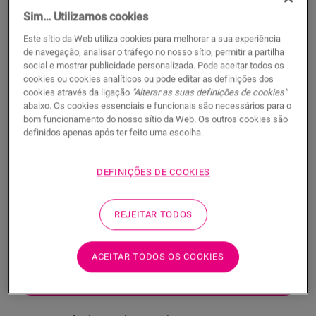
Sim… Utilizamos cookies
Este sítio da Web utiliza cookies para melhorar a sua experiência
de navegação, analisar o tráfego no nosso sítio, permitir a partilha
social e mostrar publicidade personalizada. Pode aceitar todos os
cookies ou cookies analíticos ou pode editar as definições dos
Perfil adaptador - Clay
cookies através da ligação
"Alterar as suas definições de cookies"
abaixo. Os cookies essenciais e funcionais são necessários para o
ACESSÓRIOS PARA VINIL
PERFIL ADAPTADOR
NEVADPCLAY
bom funcionamento do nosso sítio da Web. Os outros cookies são
definidos apenas após ter feito uma escolha.
Belo acabamento
Para o seu pavimento em vinil
Respeita as juntas de expansão
DEFINIÇÕES DE COOKIES
Camada superior resistente a riscos
REJEITAR TODOS
ACEITAR TODOS OS COOKIES
PROCURAR