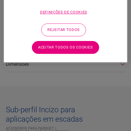
PROCURAR
DEFINIÇÕES DE COOKIES
Características do produto
Este subperfil de alumínio permite-lhe terminar escadas e
REJEITAR TODOS
degraus com o mesmo design que o seu pavimento de
madeira. Destina-se a ser combinado com o perfil Incizo.
ACEITAR TODOS OS COOKIES
Dimensões
Sub-perfil Incizo para
aplicações em escadas
ACESSÓRIOS PARA PARQUET