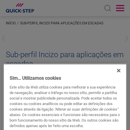
Open sear
Ope
INÍCIO
SUB-PERFIL INCIZO PARA APLICAÇÕES EM ESCADAS
Introduza a sua localização
Sub-perfil Incizo para aplicações em
escadas
ACESSÓRIOS PARA PARQUET
SUBPERFIL DE ALUMÍNIO INCIZO PARA ESCADAS
NEWINCPBASE5
Sim… Utilizamos cookies
Belo acabamento
Este sítio da Web utiliza cookies para melhorar a sua experiência
de navegação, analisar o tráfego no nosso sítio, permitir a partilha
Para o seu pavimento em parquet
social e mostrar publicidade personalizada. Pode aceitar todos os
cookies ou cookies analíticos ou pode editar as definições dos
cookies através da ligação
"Alterar as suas definições de cookies"
abaixo. Os cookies essenciais e funcionais são necessários para o
bom funcionamento do nosso sítio da Web. Os outros cookies são
definidos apenas após ter feito uma escolha.