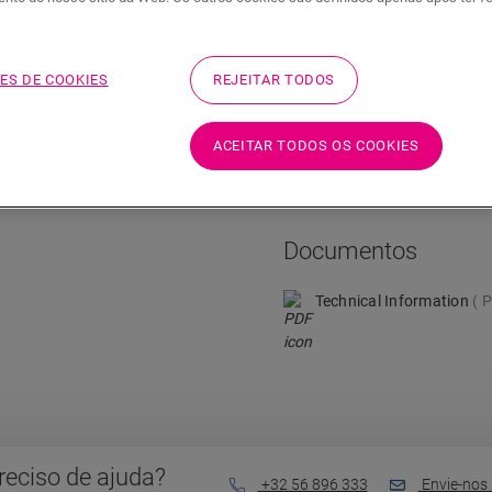
ES DE COOKIES
REJEITAR TODOS
Informação técnica
ACEITAR TODOS OS COOKIES
talar todos os acessórios
Detalhes do produto
ção perfeita. Em média,
Documentos
Technical Information
P
reciso de ajuda?
+32 56 896 333
Envie-nos 