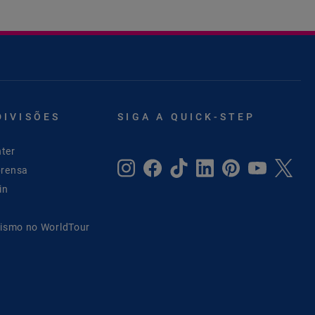
DIVISÕES
SIGA A QUICK-STEP
ter
prensa
in
lismo no WorldTour