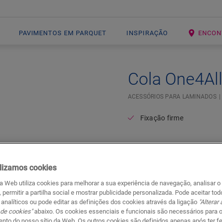
PAVIMENTOS EM PARQUET
INSPIRAÇÃO
ENCON
Cola One4Al
ACESSÓRIOS PARA LAMINADOS
Fixação firme
lizamos cookies
da Web utiliza cookies para melhorar a sua experiência de navegação, analisar o
, permitir a partilha social e mostrar publicidade personalizada. Pode aceitar to
 analíticos ou pode editar as definições dos cookies através da ligação
"Alterar
 de cookies"
abaixo. Os cookies essenciais e funcionais são necessários para 
Documentos
Ir para
nto do nosso sítio da Web. Os outros cookies são definidos apenas após ter f