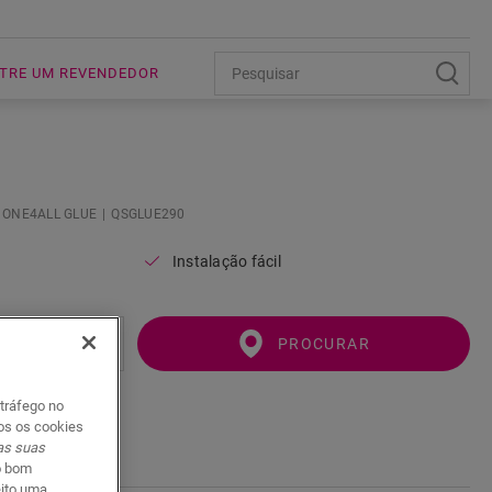
TRE UM REVENDEDOR
l
ONE4ALL GLUE
QSGLUE290
Instalação fácil
PROCURAR
 tráfego no
dos os cookies
 as suas
o bom
eito uma