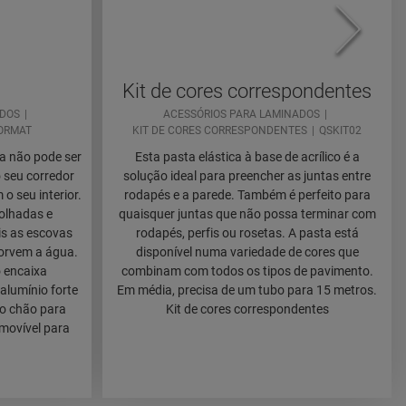
Kit de cores correspondentes
ADOS
ACESSÓRIOS PARA LAMINADOS
ORMAT
KIT DE CORES CORRESPONDENTES
QSKIT02
a não pode ser
Esta pasta elástica à base de acrílico é a
 seu corredor
solução ideal para preencher as juntas entre
o seu interior.
rodapés e a parede. Também é perfeito para
olhadas e
quaisquer juntas que não possa terminar com
is as escovas
rodapés, perfis ou rosetas. A pasta está
sorvem a água.
disponível numa variedade de cores que
 encaixa
combinam com todos os tipos de pavimento.
alumínio forte
Em média, precisa de um tubo para 15 metros.
do chão para
Kit de cores correspondentes
emovível para