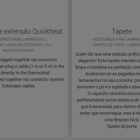
e extensão Quickheat
Tapete
SÓRIOS PARA LAMINADOS
ACESSÓRIOS PARA LAMIN
AT CABOS DE EXTENSÃO 1 M
TAPETE DE PORTA
QSDO
NEQHEXTCAB100
Quem diz que uma solução prátic
plugged together via connector
elegante? Este tapete mantém o
n plug a cable (1 m or 3 m) in the
limpo e combina na perfeição com 
l directly to the thermostat.
Acabaram-se as pegadas m
ged together via connector system:
lamacentas no seu corredor, po
Extension cables
removem o pó e a sujidade e ab
O capacho cinzento-escuro
perfeitamente numa moldura de 
que é escareada para dentro 
evitar que escorregue, mas é r
uma limpeza fácil.
Tapete de porta