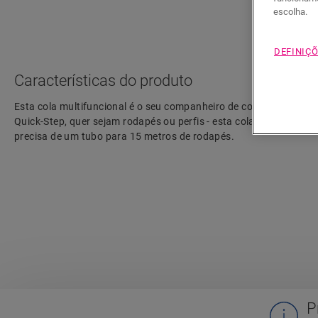
escolha.
DEFINIÇÕ
Características do produto
Esta cola multifuncional é o seu companheiro de confiança ao ins
Quick-Step, quer sejam rodapés ou perfis - esta cola é a combina
precisa de um tubo para 15 metros de rodapés.
P