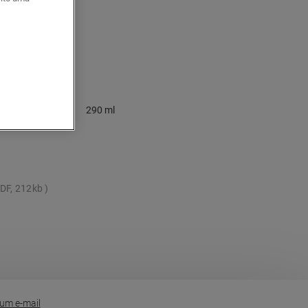
290 ml
DF, 212kb
um e-mail