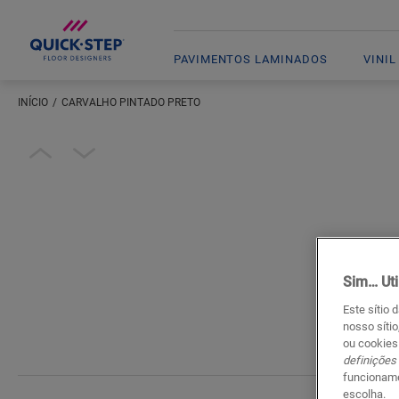
PAVIMENTOS LAMINADOS
VINIL
INÍCIO
CARVALHO PINTADO PRETO
Introduza a sua localização
Open image in lightbox
Sim… Uti
Este sítio 
nosso sítio
ou cookies
definições
funcioname
escolha.