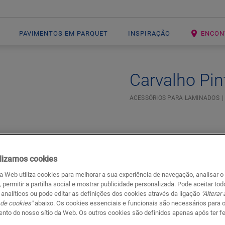
PAVIMENTOS EM PARQUET
INSPIRAÇÃO
ENCON
Carvalho Pin
ACESSÓRIOS PARA LAMINADOS
lizamos cookies
da Web utiliza cookies para melhorar a sua experiência de navegação, analisar o
, permitir a partilha social e mostrar publicidade personalizada. Pode aceitar to
 analíticos ou pode editar as definições dos cookies através da ligação
"Alterar
 de cookies"
abaixo. Os cookies essenciais e funcionais são necessários para 
Documentos
Ir para
nto do nosso sítio da Web. Os outros cookies são definidos apenas após ter f