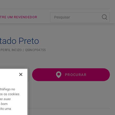
TRE UM REVENDEDOR
tado Preto
PERFIL INCIZO
QSINCP04755
PROCURAR
 tráfego no
dos os cookies
 as suas
o bom
eito uma