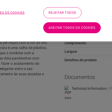
ES DE COOKIES
REJEITAR TODOS
Dimensões
ACEITAR TODOS OS COOKIES
vimento, como a transição
Altura
r o perfil Incizo no formato
na perfeição com a cor do seu
Comprimento
izo e uma calha de plástico.
Largura
que o combine com a
ligar dois pavimentos com
Detalhes do produto
3. fazer o acabamento do
elegante entre o seu
bamento às suas escadas e
Documentos
Technical Information
P