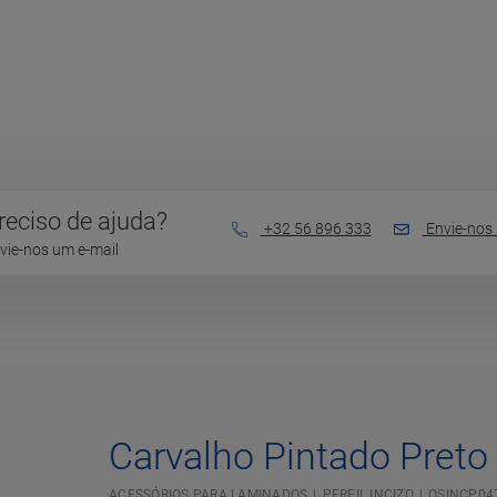
reciso de ajuda?
+32 56 896 333
Envie-nos 
vie-nos um e-mail
Carvalho Pintado Preto
ACESSÓRIOS PARA LAMINADOS
PERFIL INCIZO
QSINCP04