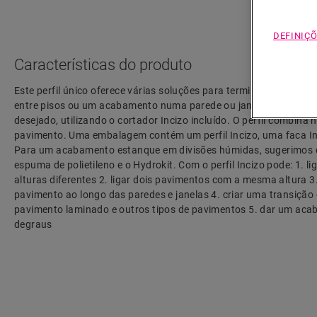
DEFINIÇÕ
Características do produto
Este perfil único oferece várias soluções para terminar o seu pa
entre pisos ou um acabamento numa parede ou janela. Basta corta
desejado, utilizando o cortador Incizo incluído. O perfil combina 
pavimento. Uma embalagem contém um perfil Incizo, uma faca Inc
Para um acabamento estanque em divisões húmidas, sugerimos 
espuma de polietileno e o Hydrokit. Com o perfil Incizo pode: 1. 
alturas diferentes 2. ligar dois pavimentos com a mesma altura 
pavimento ao longo das paredes e janelas 4. criar uma transição 
pavimento laminado e outros tipos de pavimentos 5. dar um aca
degraus