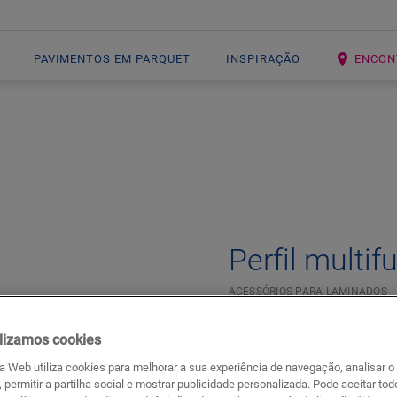
PAVIMENTOS EM PARQUET
INSPIRAÇÃO
ENCON
Open image in lightbox
Perfil multif
ACESSÓRIOS PARA LAMINADOS
Para o seu pavimento la
lizamos cookies
Para o seu pavimento em v
Respeita as juntas de ex
da Web utiliza cookies para melhorar a sua experiência de navegação, analisar o
, permitir a partilha social e mostrar publicidade personalizada. Pode aceitar to