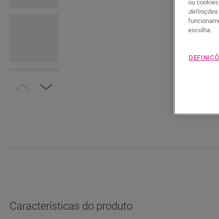
ou cookies
definições
funcioname
escolha.
DEFINIÇÕ
Características do produto