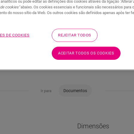
 analíticos ou pode editar as definições dos cookies através da ligação
"Alterar
 de cookies"
abaixo. Os cookies essenciais e funcionais são necessários para 
nto do nosso sítio da Web. Os outros cookies são definidos apenas após ter f
ES DE COOKIES
REJEITAR TODOS
ACEITAR TODOS OS COOKIES
Documentos
Ir para
Dimensões