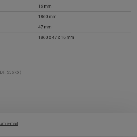
16 mm
1860 mm
47 mm
1860 x 47 x 16 mm
DF, 536kb
um e-mail