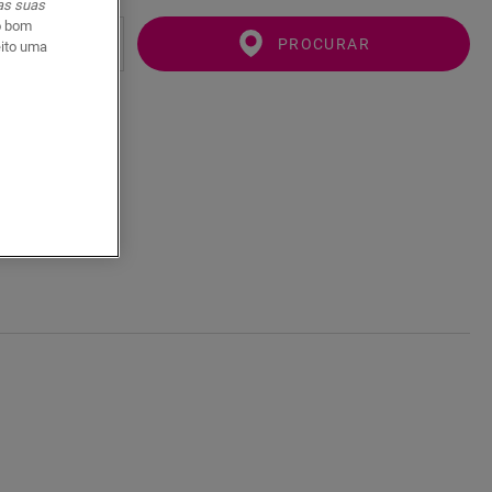
 as suas
o bom
PROCURAR
eito uma