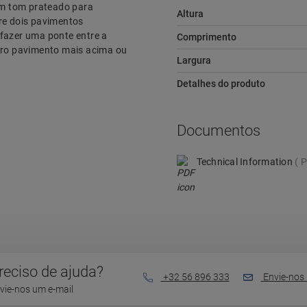
 um tom prateado para
Altura
tre dois pavimentos
 fazer uma ponte entre a
Comprimento
utro pavimento mais acima ou
Largura
Detalhes do produto
Documentos
Technical Information
P
reciso de ajuda?
+32 56 896 333
Envie-nos 
vie-nos um e-mail