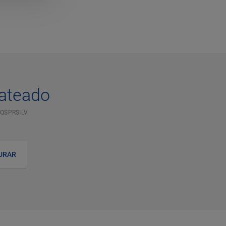
rateado
QSPRSILV
URAR