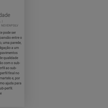
idade
L
NEVENPSILV
nte pode ser
xpansão entre o
lo, uma parede,
 ligação a um
m pavimentos
 de qualidade
ção com o sub-
rfil ao sub-
erfil final no
 martelo e, por
omo ajuda para
ub-perfil.
de