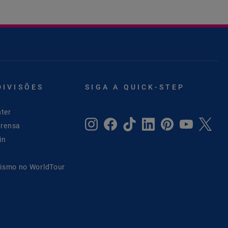
DIVISÕES
SIGA A QUICK-STEP
ter
prensa
in
lismo no WorldTour