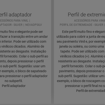
erfil adaptador
Perfil de extrem
ESSÓRIOS PARA VINIL
ACESSÓRIOS PARA VINI
APTADOR - SILVER
NEVADPSILV
PERFIL DE EXTREMIDADE - SILVER
 muito fino e elegante pode ser
Este perfil muito fino e elega
 fazer a transição entre um andar
utilizado para cobrir a junta de e
 inferior. Pode ser utilizado com
seu pavimento Vinil e, por exemp
vinílicos clicados. Alumínio de
janela ou soleira, ou como uma
sistente ao desgaste. Instalação
tapete. Pode ser utilizado co
il fornecido. Colar o sub-perfil ao
vinílicos clicados (+). Alumínio
to, depois pressionar o perfil
resistente ao desgaste. Instala
o sub-perfil. Sugestão: usar um
perfil fornecido. Colar o sub-pe
or exemplo, o bloco de sapateado
pavimento, depois pressionar o p
ra pressionar o perfil adaptador
sub-perfil. Sugestão: utilizar um
no subperfil.
exemplo, o bloco de roscagem c
Perfil adaptador
pressionar o perfil final no s
Perfil de extremida