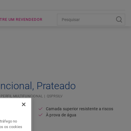
TRE UM REVENDEDOR
Open image in lightbox
uncional, Prateado
PERFIL MULTIFUNCIONAL
QSPRSILV
minado
Camada superior resistente a riscos
inil
À prova de água
pansão
 tráfego no
dos os cookies