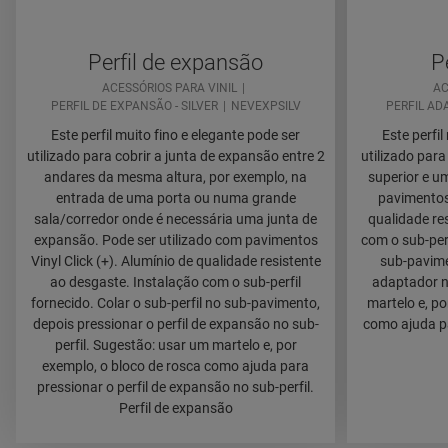
Perfil de expansão
P
ACESSÓRIOS PARA VINIL
AC
PERFIL DE EXPANSÃO - SILVER
NEVEXPSILV
PERFIL AD
Este perfil muito fino e elegante pode ser
Este perfil
utilizado para cobrir a junta de expansão entre 2
utilizado para
andares da mesma altura, por exemplo, na
superior e um
entrada de uma porta ou numa grande
pavimentos 
sala/corredor onde é necessária uma junta de
qualidade re
expansão. Pode ser utilizado com pavimentos
com o sub-perf
Vinyl Click (+). Alumínio de qualidade resistente
sub-pavimen
ao desgaste. Instalação com o sub-perfil
adaptador n
fornecido. Colar o sub-perfil no sub-pavimento,
martelo e, p
depois pressionar o perfil de expansão no sub-
como ajuda pa
perfil. Sugestão: usar um martelo e, por
exemplo, o bloco de rosca como ajuda para
pressionar o perfil de expansão no sub-perfil.
Perfil de expansão