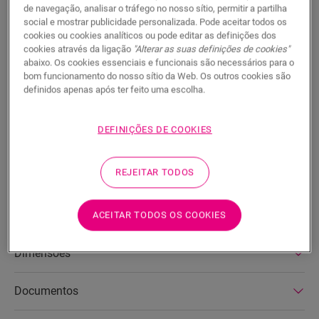
PROCURAR
de navegação, analisar o tráfego no nosso sítio, permitir a partilha
social e mostrar publicidade personalizada. Pode aceitar todos os
cookies ou cookies analíticos ou pode editar as definições dos
Características do produto
cookies através da ligação
"Alterar as suas definições de cookies"
abaixo. Os cookies essenciais e funcionais são necessários para o
bom funcionamento do nosso sítio da Web. Os outros cookies são
Este rodapé alto e direito combina na perfeição com a cor do
definidos apenas após ter feito uma escolha.
seu pavimento. Possui ranhuras práticas na parte de trás
para acomodar os cabos. O rodapé é fácil de instalar com a
nossa One4All Glue ou calha. Para ligar várias rodapés, utilize
DEFINIÇÕES DE COOKIES
as buchas NEPLUG (não incluídas), mesmo nos cantos. Para
um acabamento estanque, sugerimos que o combine com a
espuma de polietileno, o Hydrokit e o Hydrostrip. O rodapé
REJEITAR TODOS
também está disponível numa versão branca que se pode
pintar (QSPSKRPAINT).
ACEITAR TODOS OS COOKIES
Dimensões
Documentos