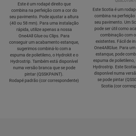
QSSCOT047
Este é um rodapé direito que
Este Scotia é um rodap
combina na perfeição com a cor do
combina na perfeição
seu pavimento. Pode ajustar a altura
seu pavimento. Um S
(40 ou 58 mm). Para uma instalação
pode ser útil como a
rápida, utilize apenas a nossa
combinação com o
One4All Glue ou Clips. Para
existentes. Fácil de i
conseguir um acabamento estanque,
One4AllGlue. Para u
sugerimos combiná-lo com a
estanque, pode comb
espuma de polietileno, o Hydrokit e o
espuma de polietileno, 
Hydrostrip. Também está disponível
Hydrostrip. Este Scot
numa versão branca que se pode
disponível numa vers
pintar (QSSKPAINT).
se pode pintar (QS
Rodapé padrão (cor correspondente)
Scotia (cor corres