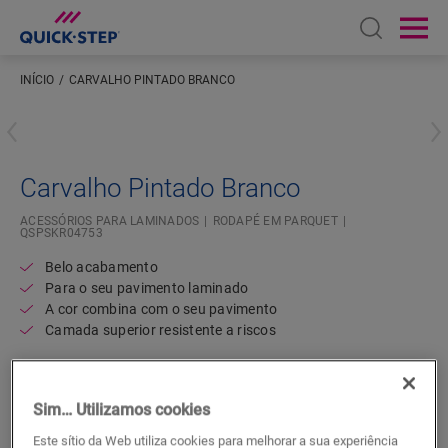
Open sear
Ope
INÍCIO
CARVALHO PINTADO BRANCO
Introduza a sua localização
Carvalho Pintado Branco
ACESSÓRIOS PARA LAMINADOS
RODAPÉ EM PARQUET
QSPSKR04753
Belo acabamento
Para o seu pavimento laminado
A cor combina com o seu pavimento
Camada superior resistente a riscos
Sim… Utilizamos cookies
Este sítio da Web utiliza cookies para melhorar a sua experiência