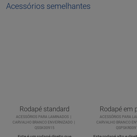
Acessórios semelhantes
Rodapé standard
Rodapé em p
ACESSÓRIOS PARA LAMINADOS
ACESSÓRIOS PARA L
CARVALHO BRANCO ENVERNIZADO
CARVALHO BRANCO EN
QSSK00915
QSPSKR009
Este é um rodapé direito que
Este rodapé alto e dire