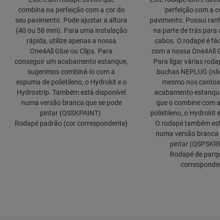
combina na perfeição com a cor do
perfeição com a c
seu pavimento. Pode ajustar a altura
pavimento. Possui ran
(40 ou 58 mm). Para uma instalação
na parte de trás par
rápida, utilize apenas a nossa
cabos. O rodapé é fáci
One4All Glue ou Clips. Para
com a nossa One4All G
conseguir um acabamento estanque,
Para ligar várias rodap
sugerimos combiná-lo com a
buchas NEPLUG (não 
espuma de polietileno, o Hydrokit e o
mesmo nos cantos
Hydrostrip. Também está disponível
acabamento estanque
numa versão branca que se pode
que o combine com 
pintar (QSSKPAINT).
polietileno, o Hydrokit 
Rodapé padrão (cor correspondente)
O rodapé também est
numa versão branca 
pintar (QSPSKR
Rodapé de parqu
corresponde