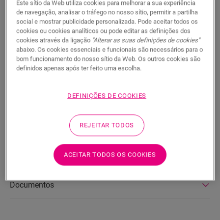
PROCURAR
Este sítio da Web utiliza cookies para melhorar a sua experiência
de navegação, analisar o tráfego no nosso sítio, permitir a partilha
social e mostrar publicidade personalizada. Pode aceitar todos os
Características do produto
cookies ou cookies analíticos ou pode editar as definições dos
cookies através da ligação
"Alterar as suas definições de cookies"
Este Scotia é um rodapé discreto que combina na perfeição
abaixo. Os cookies essenciais e funcionais são necessários para o
bom funcionamento do nosso sítio da Web. Os outros cookies são
com a cor do seu pavimento. Um Scotia também pode ser útil
definidos apenas após ter feito uma escolha.
como acabamento em combinação com os rodapés
existentes. Fácil de instalar com a One4AllGlue. Para um
acabamento estanque, pode combiná-lo com a espuma de
DEFINIÇÕES DE COOKIES
polietileno, o Hydrokit e o Hydrostrip. Este Scotia também
está disponível numa versão branca que se pode pintar
(QSSCOTPAINT).
REJEITAR TODOS
ACEITAR TODOS OS COOKIES
Dimensões
Documentos