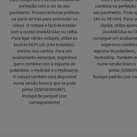
perfeição com a cor do seu
combina na perfeição
pavimento. Possui ranhuras práticas
seu pavimento. Pode aj
na parte de trás para acomodar os
(40 ou 58 mm). Para u
cabos. O rodapé é fácil de instalar
rápida, utilize ape
com a nossa One4All Glue ou calha.
One4All Glue ou Cl
Para ligar várias rodapés, utilize as
conseguir um acabame
buchas NEPLUG (não incluídas),
sugerimos combiná
mesmo nos cantos. Para um
espuma de polietileno, 
acabamento estanque, sugerimos
Hydrostrip. Também es
que o combine com a espuma de
numa versão branca 
polietileno, o Hydrokit e o Hydrostrip.
pintar (QSSKP
O rodapé também está disponível
Rodapé padrão (cor co
numa versão branca que se pode
pintar (QSPSKRPAINT).
Rodapé de parquet (cor
correspondente)