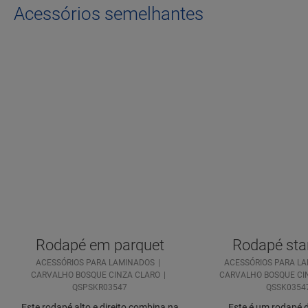
Acessórios semelhantes
Rodapé em parquet
Rodapé sta
ACESSÓRIOS PARA LAMINADOS
ACESSÓRIOS PARA L
CARVALHO BOSQUE CINZA CLARO
CARVALHO BOSQUE CI
QSPSKR03547
QSSK0354
Este rodapé alto e direito combina na
Este é um rodapé d