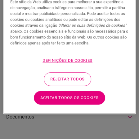
PROCURAR
Este sítio da Web utiliza cookies para melhorar a sua experiência
de navegação, analisar o tráfego no nosso sítio, permitir a partilha
social e mostrar publicidade personalizada. Pode aceitar todos os
Características do produto
cookies ou cookies analíticos ou pode editar as definições dos
cookies através da ligação
"Alterar as suas definições de cookies"
Este Scotia é um rodapé discreto que combina na perfeição
abaixo. Os cookies essenciais e funcionais são necessários para o
bom funcionamento do nosso sítio da Web. Os outros cookies são
com a cor do seu pavimento. Um Scotia também pode ser útil
definidos apenas após ter feito uma escolha.
como acabamento em combinação com os rodapés
existentes. Fácil de instalar com a One4AllGlue. Para um
acabamento estanque, pode combiná-lo com a espuma de
DEFINIÇÕES DE COOKIES
polietileno, o Hydrokit e o Hydrostrip. Este Scotia também
está disponível numa versão branca que se pode pintar
(QSSCOTPAINT).
REJEITAR TODOS
ACEITAR TODOS OS COOKIES
Dimensões
Documentos