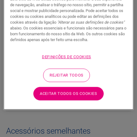
PROCURAR
de navegação, analisar o tráfego no nosso sítio, permitir a partilha
social e mostrar publicidade personalizada. Pode aceitar todos os
cookies ou cookies analíticos ou pode editar as definições dos
Características do produto
cookies através da ligação
"Alterar as suas definições de cookies"
abaixo. Os cookies essenciais e funcionais são necessários para o
Upgrade your staircase effortlessly with our durable Laminate
bom funcionamento do nosso sítio da Web. Os outros cookies são
Stair Covers. Match them with your flooring for a perfect
definidos apenas após ter feito uma escolha.
finish. Scratch and wear resistant, water-resistant, and easy
to clean, our Stair Covers are the ideal choice for busy
households. With easy installation, it's the most efficient way
DEFINIÇÕES DE COOKIES
to renovate your staircase.
REJEITAR TODOS
Dimensões
ACEITAR TODOS OS COOKIES
Documentos
Acessórios semelhantes