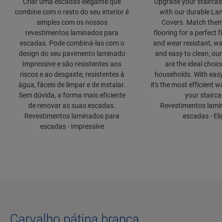
Criar uma escadas elegante que
Upgrade your staircase
combine com o resto do seu interior é
with our durable Lam
simples com os nossos
Covers. Match them
revestimentos laminados para
flooring for a perfect f
escadas. Pode combiná-las com o
and wear resistant, wa
design do seu pavimento laminado
and easy to clean, our
Impressive e são resistentes aos
are the ideal choic
riscos e ao desgaste, resistentes à
households. With easy 
água, fáceis de limpar e de instalar.
it's the most efficient 
Sem dúvida, a forma mais eficiente
your stairca
de renovar as suas escadas.
Revestimentos lami
Revestimentos laminados para
escadas - El
escadas - Impressive
Carvalho pátina branca