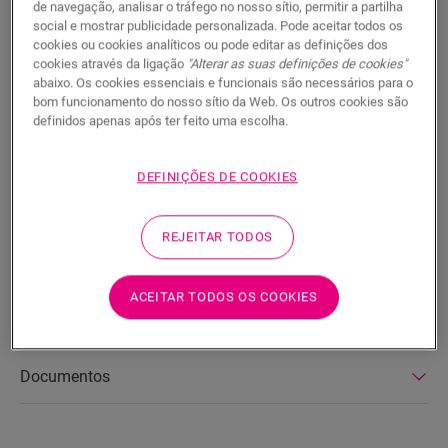
PROCURAR
de navegação, analisar o tráfego no nosso sítio, permitir a partilha
social e mostrar publicidade personalizada. Pode aceitar todos os
cookies ou cookies analíticos ou pode editar as definições dos
Características do produto
cookies através da ligação
"Alterar as suas definições de cookies"
abaixo. Os cookies essenciais e funcionais são necessários para o
Este Scotia é um rodapé discreto que combina na perfeição
bom funcionamento do nosso sítio da Web. Os outros cookies são
com a cor do seu pavimento. Um Scotia também pode ser útil
definidos apenas após ter feito uma escolha.
como acabamento em combinação com os rodapés
existentes. Fácil de instalar com a One4AllGlue. Para um
DEFINIÇÕES DE COOKIES
acabamento estanque, pode combiná-lo com a espuma de
polietileno, o Hydrokit e o Hydrostrip. O Scotia também está
disponível numa versão branca que se pode pintar
REJEITAR TODOS
(QSSCOTPAINT).
ACEITAR TODOS OS COOKIES
Dimensões
Documentos