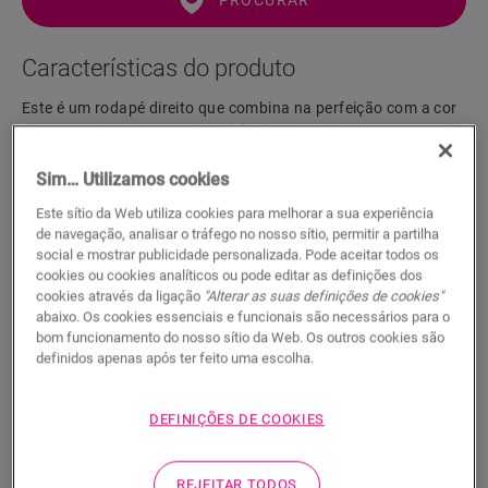
PROCURAR
Características do produto
Este é um rodapé direito que combina na perfeição com a cor
do seu pavimento. O rodapé é fácil de instalar com a One4All
Glue. Para um acabamento estanque, sugerimos que o
combine com a espuma de polietileno, o Hydrokit e o
Sim… Utilizamos cookies
Hydrostrip. O rodapé também está disponível numa versão
Este sítio da Web utiliza cookies para melhorar a sua experiência
branca que se pode pintar (QSSKPAINT).
de navegação, analisar o tráfego no nosso sítio, permitir a partilha
social e mostrar publicidade personalizada. Pode aceitar todos os
cookies ou cookies analíticos ou pode editar as definições dos
cookies através da ligação
"Alterar as suas definições de cookies"
Dimensões
abaixo. Os cookies essenciais e funcionais são necessários para o
bom funcionamento do nosso sítio da Web. Os outros cookies são
definidos apenas após ter feito uma escolha.
Documentos
DEFINIÇÕES DE COOKIES
Um acabamento impermeável em 5
REJEITAR TODOS