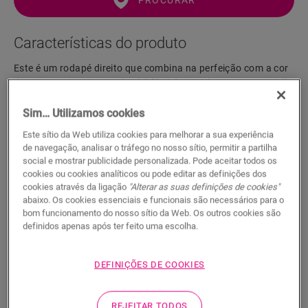
PROCURAR
Características do produto
Este é um rodapé direito que combina na perfeição com a cor
do seu pavimento. O rodapé é fácil de instalar com a One4All
Glue. Para um acabamento estanque, sugerimos que o
combine com a espuma de polietileno, o Hydrokit e o
Sim… Utilizamos cookies
Hydrostrip. O rodapé também está disponível numa versão
Este sítio da Web utiliza cookies para melhorar a sua experiência
branca que se pode pintar (QSSKPAINT).
de navegação, analisar o tráfego no nosso sítio, permitir a partilha
social e mostrar publicidade personalizada. Pode aceitar todos os
cookies ou cookies analíticos ou pode editar as definições dos
cookies através da ligação
"Alterar as suas definições de cookies"
Dimensões
abaixo. Os cookies essenciais e funcionais são necessários para o
bom funcionamento do nosso sítio da Web. Os outros cookies são
definidos apenas após ter feito uma escolha.
Documentos
DEFINIÇÕES DE COOKIES
Um acabamento impermeável em 5
REJEITAR TODOS