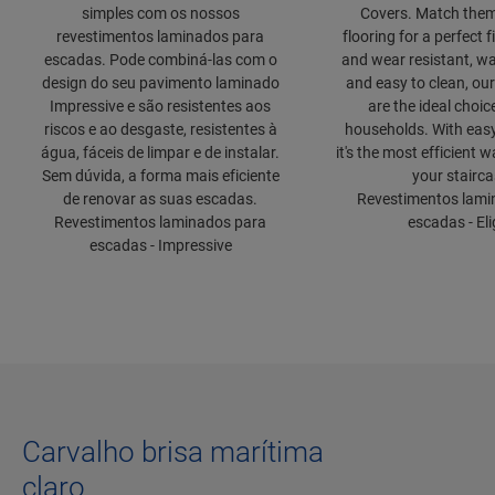
simples com os nossos
Covers. Match them
revestimentos laminados para
flooring for a perfect f
escadas. Pode combiná-las com o
and wear resistant, wa
design do seu pavimento laminado
and easy to clean, our
Impressive e são resistentes aos
are the ideal choic
riscos e ao desgaste, resistentes à
households. With easy 
água, fáceis de limpar e de instalar.
it's the most efficient 
Sem dúvida, a forma mais eficiente
your stairca
de renovar as suas escadas.
Revestimentos lami
Revestimentos laminados para
escadas - El
escadas - Impressive
Carvalho brisa marítima
claro