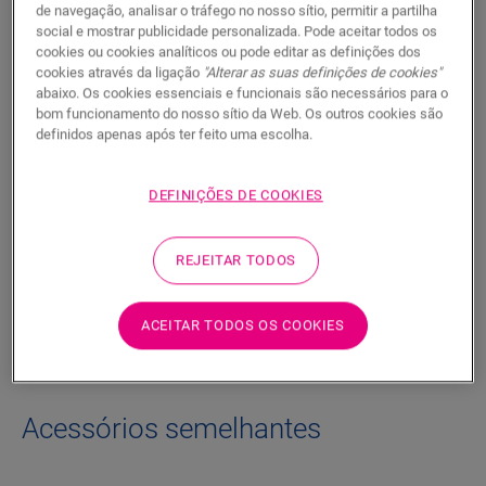
de navegação, analisar o tráfego no nosso sítio, permitir a partilha
social e mostrar publicidade personalizada. Pode aceitar todos os
cookies ou cookies analíticos ou pode editar as definições dos
Características do produto
cookies através da ligação
"Alterar as suas definições de cookies"
abaixo. Os cookies essenciais e funcionais são necessários para o
Esta robusta cobertura de vinil para as Alpha Vinyl termina as
bom funcionamento do nosso sítio da Web. Os outros cookies são
suas escadas em formato boleado. É feita a partir de réguas
definidos apenas após ter feito uma escolha.
de pavimento, para que a cor das suas escadas se adapte na
perfeição ao seu pavimento. Pode colá-lo facilmente à sua
escadaria com a One4All Glue.
DEFINIÇÕES DE COOKIES
REJEITAR TODOS
Dimensões
ACEITAR TODOS OS COOKIES
Documentos
Acessórios semelhantes