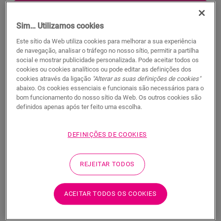
PROCURAR
Sim… Utilizamos cookies
Características do produto
Este sítio da Web utiliza cookies para melhorar a sua experiência
de navegação, analisar o tráfego no nosso sítio, permitir a partilha
Este perfil único oferece várias soluções para terminar o seu
social e mostrar publicidade personalizada. Pode aceitar todos os
cookies ou cookies analíticos ou pode editar as definições dos
pavimento, como a transição entre pisos ou um acabamento
cookies através da ligação
"Alterar as suas definições de cookies"
numa parede ou janela. Basta cortar o perfil Incizo no
abaixo. Os cookies essenciais e funcionais são necessários para o
formato desejado, utilizando o cortador Incizo incluído. O
bom funcionamento do nosso sítio da Web. Os outros cookies são
perfil combina na perfeição com a cor do seu pavimento. Uma
definidos apenas após ter feito uma escolha.
embalagem contém um perfil Incizo, uma faca Incizo e uma
calha de plástico. Para um acabamento estanque em divisões
húmidas, sugerimos que o combine com a espuma de
DEFINIÇÕES DE COOKIES
polietileno e o Hydrokit. Com o perfil Incizo pode: 1. ligar dois
pavimentos com alturas diferentes 2. ligar dois pavimentos
com a mesma altura 3. fazer o acabamento do pavimento ao
REJEITAR TODOS
longo das paredes e janelas 4. criar uma transição elegante
entre o seu pavimento laminado e outros tipos de pavimentos
ACEITAR TODOS OS COOKIES
5. dar um acabamento às suas escadas e degraus