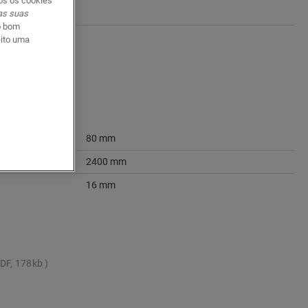
dos os cookies
 as suas
o bom
eito uma
80 mm
2400 mm
16 mm
DF, 178kb