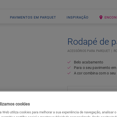
PAVIMENTOS EM PARQUET
INSPIRAÇÃO
ENCON
Rodapé de p
ACESSÓRIOS PARA PARQUET
R
Belo acabamento
Para o seu pavimento em
A cor combina com o seu
lizamos cookies
da Web utiliza cookies para melhorar a sua experiência de navegação, analisar o