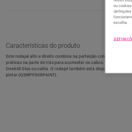
nosso sítio
ou cookies
definições
funcioname
escolha.
DEFINIÇÕ
Características do produto
Este rodapé alto e direito combina na perfeição com a cor do se
práticas na parte de trás para acomodar os cabos. O rodapé é fác
One4All Glue ou calha. O rodapé também está disponível numa v
pintar (QSWPPSKRPAINT).