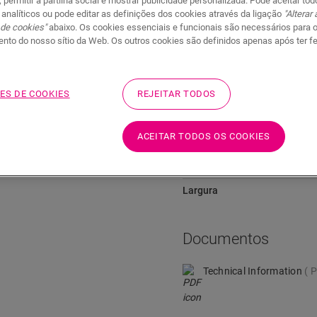
, permitir a partilha social e mostrar publicidade personalizada. Pode aceitar to
 analíticos ou pode editar as definições dos cookies através da ligação
"Alterar
Documentos
Ir para
 de cookies"
abaixo. Os cookies essenciais e funcionais são necessários para 
nto do nosso sítio da Web. Os outros cookies são definidos apenas após ter f
ES DE COOKIES
REJEITAR TODOS
Dimensões
u pavimento. Possui ranhuras
ACEITAR TODOS OS COOKIES
Altura
il de instalar com a nossa
ersão branca que se pode
Comprimento
Largura
Documentos
Technical Information
P