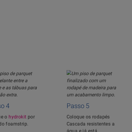
o 4
Passo 5
ue o
hydrokit
por
Coloque os rodapés
do foamstrip.
Cascada resistentes a
água e já está.