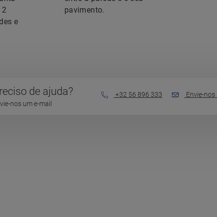
12
pavimento.
des e
reciso de ajuda?
+32 56 896 333
Envie-nos 
vie-nos um e-mail