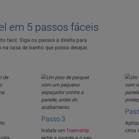
 em 5 passos fáceis
o fácil. Siga os passos à direita para
o na casa de banho que possa desejar.
Pass
Passo 3
nto
Apliq
Instale um
foamstrip
cima 
unta
entre a parede e o seu