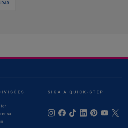
URAR
DIVISÕES
SIGA A QUICK-STEP
ter
prensa
in