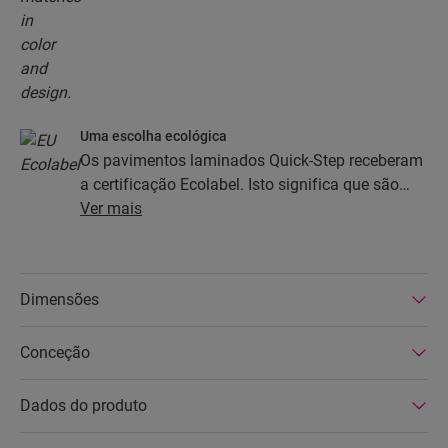
Uma escolha ecológica
Os pavimentos laminados Quick-Step receberam
a certificação Ecolabel. Isto significa que são
feitos de, pelo menos, 80% de madeira de origem
Ver mais
sustentável, evitam substâncias perigosas na
sua composição e são produzidas em fábricas
com eficiência energética. Além disso, os
Dimensões
pavimentos laminados Quick-Step têm uma vida
útil muito longa e uma garantia de produto
Conceção
prolongada, são fáceis de reparar e de remover.
Dados do produto