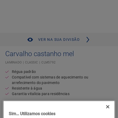
VER NA SUA DIVISÃO
Carvalho castanho mel
LAMINADO
CLASSIC
CLM5792
Régua padrão
Compatível com sistemas de aquecimento ou
arrefecimento do pavimento
Resistente à água
Garantia vitalícia para residências
Encontre um revendedor perto de si
Sim… Utilizamos cookies