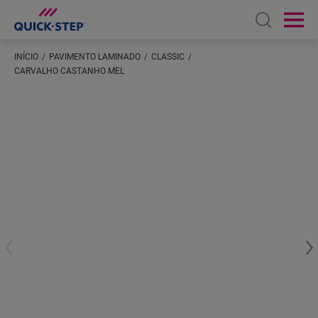
Open sear
Ope
INÍCIO
PAVIMENTO LAMINADO
CLASSIC
CARVALHO CASTANHO MEL
Introduza a sua localização