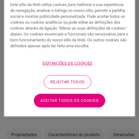
Gostaria de ver este pavimento tal como é na
Este sítio da Web utiliza cookies para melhorar a sua experiência
realidade? Ainda tem dúvidas? Não há problema! Há
de navegação, analisar o tráfego no nosso sítio, permitir a partilha
social e mostrar publicidade personalizada. Pode aceitar todos os
sempre um fornecedor perto de si.
cookies ou cookies analíticos ou pode editar as definições dos
cookies através da ligação
"Alterar as suas definições de cookies"
abaixo. Os cookies essenciais e funcionais são necessários para o
bom funcionamento do nosso sítio da Web. Os outros cookies são
definidos apenas após ter feito uma escolha.
PROCURAR
DEFINIÇÕES DE COOKIES
Não tem a certeza se este pavimento
REJEITAR TODOS
combina com o seu estilo e as suas
necessidades?
ACEITAR TODOS OS COOKIES
Ver na sua divisão
Propriedades
Características do produto
Dimensões