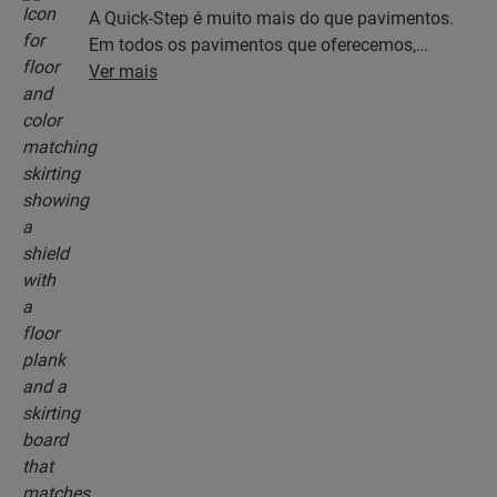
A Quick-Step é muito mais do que pavimentos.
Em todos os pavimentos que oferecemos,
encontra uma coleção completa de acessórios,
Ver mais
incluindo subpavimentos, perfis de acabamento
e rodapés que correspondem perfeitamente à cor
do seu pavimento.