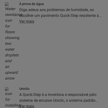
À prova de água
Diga adeus aos problemas de humidade, ao
escolher um pavimento Quick-Step resistente à
água. Estes pavimentos não só têm um aspeto
Ver mais
excecionalmente elegante e natural, como
também são 100% resistentes à humidade, o que
faz com que limpá-los seja mais fácil do que
nunca!
Uniclic
A Quick-Step é a inventora e responsável pelo
sistema de encaixe Uniclic, o sistema padrão
atual que utiliza o encaixe como método de
Ver mais