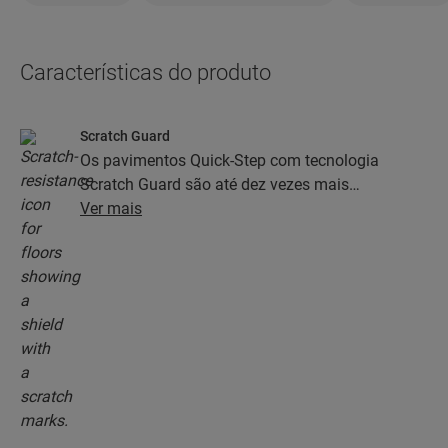
Características do produto
Scratch Guard
Os pavimentos Quick-Step com tecnologia
Scratch Guard são até dez vezes mais
resistentes aos riscos do que os pavimentos sem
Ver mais
Scratch Guard.