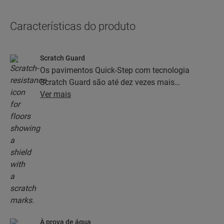
Características do produto
Scratch Guard
Os pavimentos Quick-Step com tecnologia
Scratch Guard são até dez vezes mais
resistentes aos riscos do que os pavimentos sem
Ver mais
Scratch Guard.
À prova de água