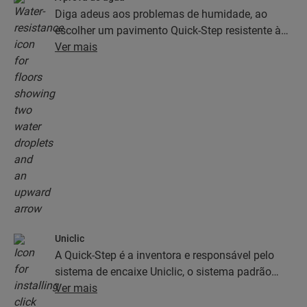
Diga adeus aos problemas de humidade, ao
escolher um pavimento Quick-Step resistente à
água. Estes pavimentos não só têm um aspeto
Ver mais
excecionalmente elegante e natural, como
também são 100% resistentes à humidade, o que
faz com que limpá-los seja mais fácil do que
nunca!
Uniclic
A Quick-Step é a inventora e responsável pelo
sistema de encaixe Uniclic, o sistema padrão
atual que utiliza o encaixe como método de
Ver mais
instalação. Utilize o revolucionário e patenteado