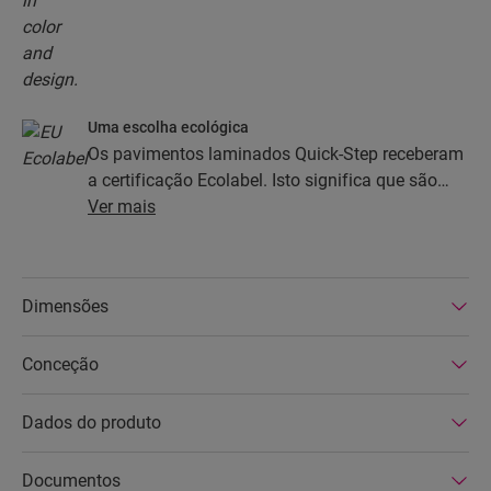
Uma escolha ecológica
Os pavimentos laminados Quick-Step receberam
a certificação Ecolabel. Isto significa que são
feitos de, pelo menos, 80% de madeira de origem
Ver mais
sustentável, evitam substâncias perigosas na
sua composição e são produzidas em fábricas
com eficiência energética. Além disso, os
Dimensões
pavimentos laminados Quick-Step têm uma vida
útil muito longa e uma garantia de produto
Conceção
prolongada, são fáceis de reparar e de remover.
Dados do produto
Documentos