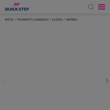
Open sear
Ope
INÍCIO
PAVIMENTO LAMINADO
ELIGNA
MERBAU
Introduza a sua localização