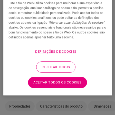
realidade? Ainda tem dúvidas? Não há problema! Há
Este sítio da Web utiliza cookies para melhorar a sua experiência
de navegação, analisar o tráfego no nosso sítio, permitir a partilha
sempre um fornecedor perto de si.
social e mostrar publicidade personalizada. Pode aceitar todos os
cookies ou cookies analíticos ou pode editar as definições dos
cookies através da ligação
"Alterar as suas definições de cookies"
abaixo. Os cookies essenciais e funcionais são necessários para o
bom funcionamento do nosso sítio da Web. Os outros cookies são
definidos apenas após ter feito uma escolha.
PROCURAR
DEFINIÇÕES DE COOKIES
Não tem a certeza se este pavimento
combina com o seu estilo e as suas
REJEITAR TODOS
necessidades?
ACEITAR TODOS OS COOKIES
Ver na sua divisão
Propriedades
Características do produto
Dimensões