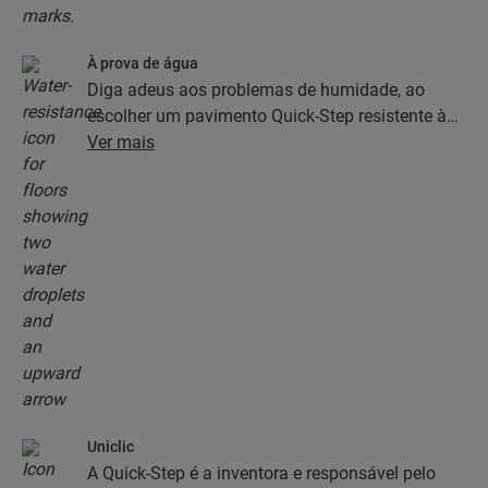
À prova de água
Diga adeus aos problemas de humidade, ao
escolher um pavimento Quick-Step resistente à
água. Estes pavimentos não só têm um aspeto
Ver mais
excecionalmente elegante e natural, como
também são 100% resistentes à humidade, o que
faz com que limpá-los seja mais fácil do que
nunca!
Uniclic
A Quick-Step é a inventora e responsável pelo