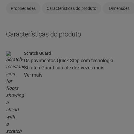
Propriedades
Características do produto
Dimensões
Características do produto
Scratch Guard
Os pavimentos Quick-Step com tecnologia
Scratch Guard são até dez vezes mais
resistentes aos riscos do que os pavimentos sem
Ver mais
Scratch Guard.