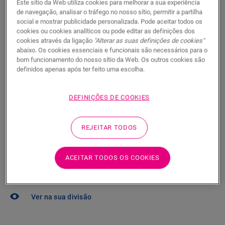
Este sítio da Web utiliza cookies para melhorar a sua experiência
Encontre um revendedor perto de si
de navegação, analisar o tráfego no nosso sítio, permitir a partilha
social e mostrar publicidade personalizada. Pode aceitar todos os
Gostaria de ver este pavimento tal como é na
cookies ou cookies analíticos ou pode editar as definições dos
realidade? Ainda tem dúvidas? Não há problema! Há
cookies através da ligação
"Alterar as suas definições de cookies"
sempre um fornecedor perto de si.
abaixo. Os cookies essenciais e funcionais são necessários para o
bom funcionamento do nosso sítio da Web. Os outros cookies são
definidos apenas após ter feito uma escolha.
DEFINIÇÕES DE COOKIES
PROCURAR
REJEITAR TODOS
Não tem a certeza se este pavimento
ACEITAR TODOS OS COOKIES
combina com o seu estilo e as suas
necessidades?
Ver na sua divisão