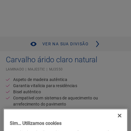
VER NA SUA DIVISÃO
Carvalho árido claro natural
LAMINADO
MAJESTIC
MJ3550
Aspeto de madeira autêntica
Garantia vitalícia para residências
Bisel autêntico
Compatível com sistemas de aquecimento ou
arrefecimento do pavimento
Resistente à água
Régua comprida e larga
Sim… Utilizamos cookies