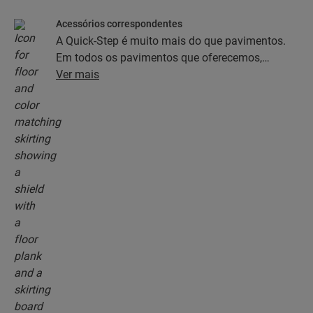
Acessórios correspondentes
A Quick-Step é muito mais do que pavimentos.
Em todos os pavimentos que oferecemos,
encontra uma coleção completa de acessórios,
Ver mais
incluindo subpavimentos, perfis de acabamento
e rodapés que correspondem perfeitamente à cor
do seu pavimento.