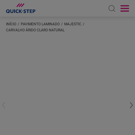
Open sear
Ope
INÍCIO
PAVIMENTO LAMINADO
MAJESTIC
CARVALHO ÁRIDO CLARO NATURAL
Introduza a sua localização