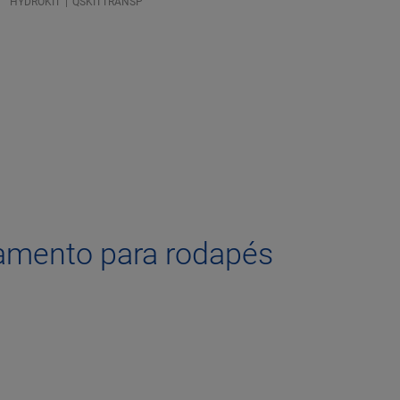
HYDROKIT
QSKITTRANSP
amento para rodapés