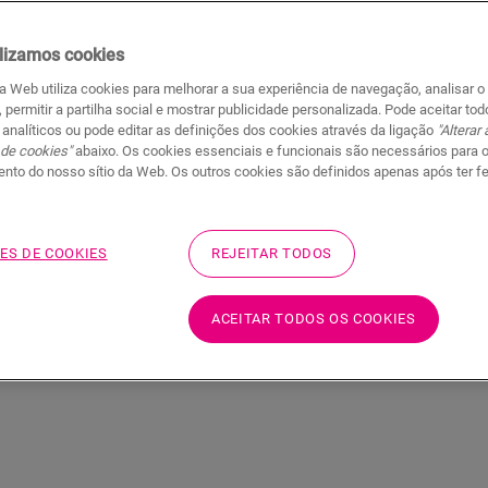
Os toques finais fazem toda a diferença 
et com
lizamos cookies
capas de tubos da Quick-Step oferecem u
tas de
da Web utiliza cookies para melhorar a sua experiência de navegação, analisar o
espuma, HydroKit e HydroStrip trabalham
, permitir a partilha social e mostrar publicidade personalizada. Pode aceitar to
humidade.
mento
 analíticos ou pode editar as definições dos cookies através da ligação
"Alterar
 de cookies"
abaixo. Os cookies essenciais e funcionais são necessários para 
nto do nosso sítio da Web. Os outros cookies são definidos apenas após ter f
ES DE COOKIES
REJEITAR TODOS
ACEITAR TODOS OS COOKIES
to à prova de água
Ferramentas de acabamento para rodapés