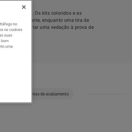
no seu parquet. Os kits coloridos e as
m visual elegante, enquanto uma tira de
 tráfego no
 juntos para criar uma vedação à prova de
dos os cookies
 as suas
o bom
eito uma
Outros ferramentas de acabamento