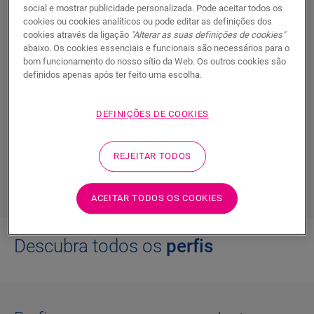
a ligação entre alturas e tipos de
social e mostrar publicidade personalizada. Pode aceitar todos os
cookies ou cookies analíticos ou pode editar as definições dos
pavimentos
cookies através da ligação
"Alterar as suas definições de cookies"
abaixo. Os cookies essenciais e funcionais são necessários para o
bom funcionamento do nosso sítio da Web. Os outros cookies são
O perfil Incizo da Quick-Step é um perfil de acabamento
definidos apenas após ter feito uma escolha.
multifuncional que pode ser utilizado para um
acabamento de pavimento e escadas em
cores
DEFINIÇÕES DE COOKIES
correspondentes
. Através de um simples corte no Incizo,
pode alcançar a forma pretendida para fazer uma
transição perfeita para outro tipo de pavimento
ou para
REJEITAR TODOS
cobrir a expansão do pavimento de uma forma elegante
.
ACEITAR TODOS OS COOKIES
Descubra todos os
perfis