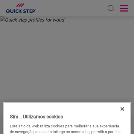
Open sear
Ope
INÍCIO
PARQUET DA QUICK-STEP
ACESSÓRIOS
PERFIS PARA PAVIMENTO EM MADEIRA
PERFIS
PARA PAVIMENTO EM
MADEIRA
Sim… Utilizamos cookies
Este sítio da Web utiliza cookies para melhorar a sua experiência
Perfis de pavimentos em parquet
:
de navegação, analisar o tráfego no nosso sítio, permitir a partilha