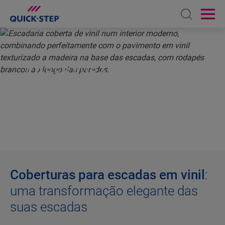
Open sear
Ope
INÍCIO
VINIL
ACESSÓRIOS
COBERTURAS PARA ESCADAS
COBERTURA DE ESCADAS
PARA VINIL
Coberturas para escadas em vinil
:
uma transformação elegante das
suas escadas