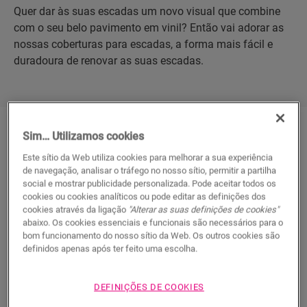
Quer dar às suas escadas um novo visual que combine
com o seu belo pavimento em vinil? Então vai adorar as
nossas coberturas para escadas, a forma mais fácil e
duradoura de renovar as suas escadas.
Sim… Utilizamos cookies
O seu pavimento e escadas em
Este sítio da Web utiliza cookies para melhorar a sua experiência
harmonia
de navegação, analisar o tráfego no nosso sítio, permitir a partilha
social e mostrar publicidade personalizada. Pode aceitar todos os
cookies ou cookies analíticos ou pode editar as definições dos
As coberturas para escadas são a
solução ideal e
cookies através da ligação
"Alterar as suas definições de cookies"
elegante
para renovar a sua escadaria. Com
um
abaixo. Os cookies essenciais e funcionais são necessários para o
degrau e um perfil moldurado numa só peça
, pode
bom funcionamento do nosso sítio da Web. Os outros cookies são
criar uma transição elegante e integrada de um nível
definidos apenas após ter feito uma escolha.
para outro. São resistentes aos riscos e ao desgaste, à
prova de água, fáceis de limpar e de instalar, sendo
DEFINIÇÕES DE COOKIES
ideais para qualquer espaço interior.