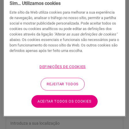
Sim… Utilizamos cookies
Este sítio da Web utiliza cookies para melhorar a sua experiência
de navegação, analisar o tráfego no nosso sítio, permitir a partilha
social e mostrar publicidade personalizada. Pode aceitar todos os
cookies ou cookies analíticos ou pode editar as definições dos
cookies através da ligação
"Alterar as suas definições de cookies"
Manta Unisound
abaixo. Os cookies essenciais e funcionais são necessários para o
bom funcionamento do nosso sítio da Web. Os outros cookies são
ACESSÓRIOS PARA LAMINADOS
UNISOUND UNDERLAY
definidos apenas após ter feito uma escolha.
QSUDLDRUCO15
Excelente isolamento acústico
DEFINIÇÕES DE COOKIES
Para o seu pavimento laminado
Para o seu pavimento em parquet
Protege a junta de encaixe
REJEITAR TODOS
Proteção contra a humidade ascendente
Compatível com piso radiante
Cria uma base nivelada
ACEITAR TODOS OS COOKIES
Instalação fácil