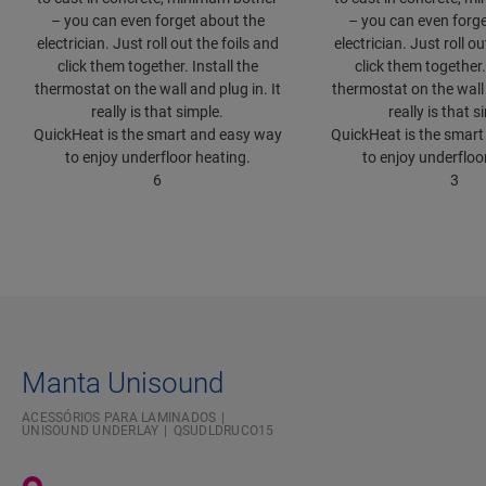
– you can even forget about the
– you can even forge
electrician. Just roll out the foils and
electrician. Just roll ou
click them together. Install the
click them together. 
thermostat on the wall and plug in. It
thermostat on the wall 
really is that simple.
really is that s
QuickHeat is the smart and easy way
QuickHeat is the smar
to enjoy underfloor heating.
to enjoy underfloo
6
3
Manta Unisound
ACESSÓRIOS PARA LAMINADOS
UNISOUND UNDERLAY
QSUDLDRUCO15