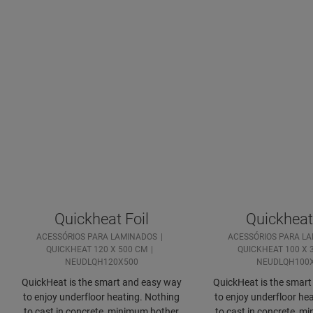
Quickheat Foil
Quickheat 
ACESSÓRIOS PARA LAMINADOS
ACESSÓRIOS PARA L
QUICKHEAT 120 X 500 CM
QUICKHEAT 100 X 
NEUDLQH120X500
NEUDLQH100
QuickHeat is the smart and easy way
QuickHeat is the smar
to enjoy underfloor heating. Nothing
to enjoy underfloor he
to cast in concrete, minimum bother
to cast in concrete, m